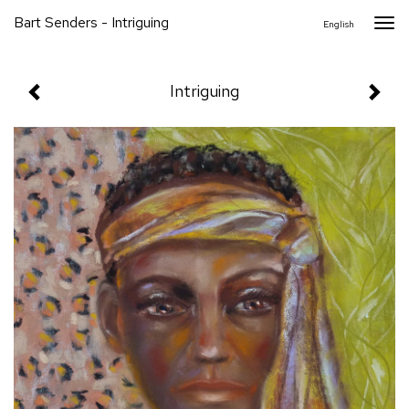
Bart Senders - Intriguing
Togg
English
navi
Intriguing