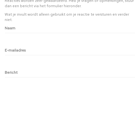
Reacties worden zeer gewaardeerd. Heb je vragen of opmerkingen, stuur
dan een bericht via het formulier hieronder.
Wat je invult wordt alleen gebruikt om je reactie te versturen en verder
niet.
Naam
E-mailadres
Bericht