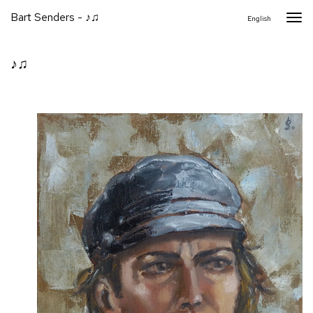
Bart Senders - ♪♫
Togg
English
navi
♪♫