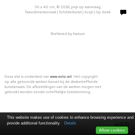
30 x 40 cm, © 2026, prijs op aanvraag
Tweedimensionaal | Schilderkunst | Acryl | Op doek
Sheltered by Nature
Deze site is onderdeel van
www.exto.art
. Het copyright
op alle getoonde werken berust bij de desbetreffende
kunstenaars. De afbeeldingen van de werken mogen niet
gebruikt worden zonder schriftelijke toestemming.
This website makes use of cookies to enhance browsing experience and
provide additional functionality.
Details
Allow cookies