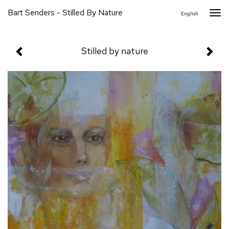
Bart Senders - Stilled By Nature
Togg
English
navi
Stilled by nature