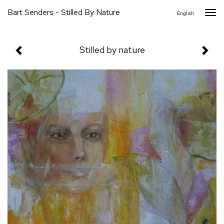
Bart Senders - Stilled By Nature
Togg
English
navi
Stilled by nature