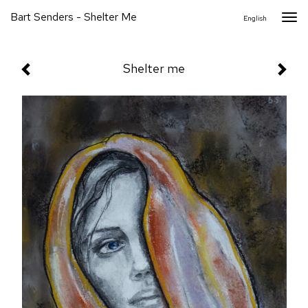
Bart Senders - Shelter Me
Togg
English
navi
Shelter me