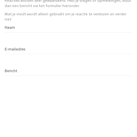
Reacties worden zeer gewaardeerd. Heb je vragen of opmerkingen, stuur
dan een bericht via het formulier hieronder.
Wat je invult wordt alleen gebruikt om je reactie te versturen en verder
niet.
Naam
E-mailadres
Bericht