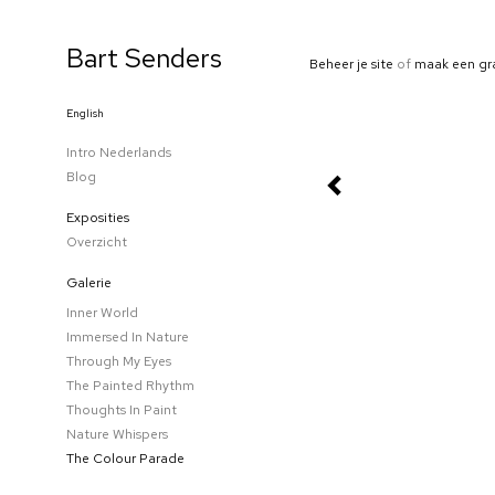
Bart Senders
Beheer je site
of
maak een gr
English
Intro Nederlands
Blog
Exposities
Overzicht
Galerie
Inner World
Immersed In Nature
Through My Eyes
The Painted Rhythm
Thoughts In Paint
Nature Whispers
The Colour Parade