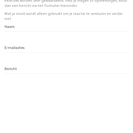
Reacties worden zeer gewaardeerd. Heb je vragen of opmerkingen, stuur
dan een bericht via het formulier hieronder.
Wat je invult wordt alleen gebruikt om je reactie te versturen en verder
niet.
Naam
E-mailadres
Bericht