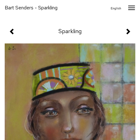
Bart Senders - Sparkling
Togg
English
navi
Sparkling