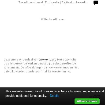
Tweedimensionaal | Fotografie | Digitaal onbewerkt
Wilted sunflowers
Deze site is onderdeel van
www.exto.art
. Het copyright
op alle getoonde werken berust bij de desbetreffende
kunstenaars. De afbeeldingen van de werken mogen niet
gebruikt worden zonder schriftelijke toestemming.
This website makes use of cookies to enhance browsing experience and
provide additional functionality.
Details
Allow cookies