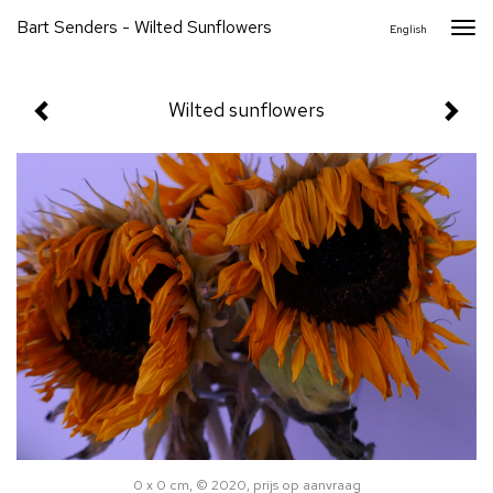
Bart Senders - Wilted Sunflowers
Togg
English
navi
Wilted sunflowers
0 x 0 cm, © 2020, prijs op aanvraag