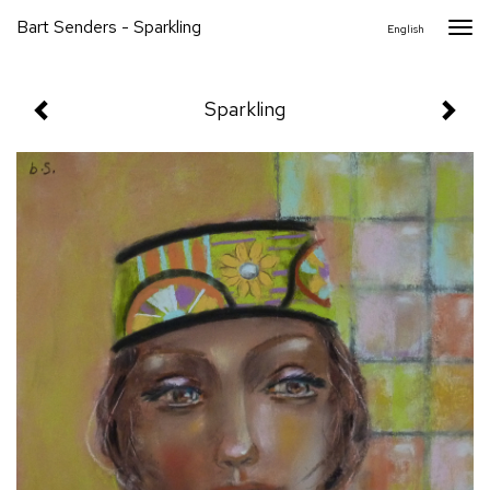
Bart Senders - Sparkling
Togg
English
navi
Sparkling