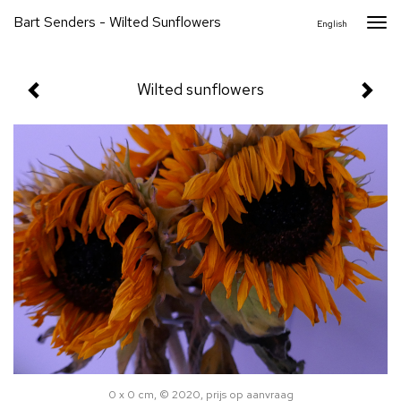
Bart Senders - Wilted Sunflowers
Togg
English
navi
Wilted sunflowers
0 x 0 cm, © 2020, prijs op aanvraag