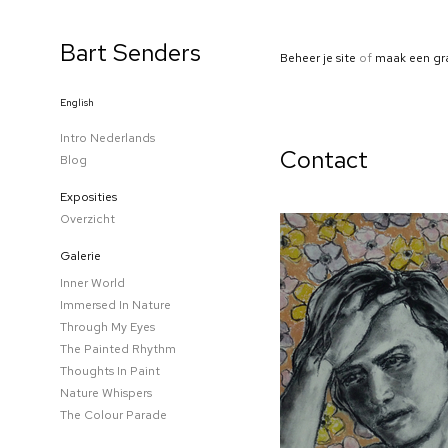
Bart Senders
Beheer je site
of
maak een gr
English
Intro Nederlands
Contact
Blog
Exposities
Overzicht
Galerie
Inner World
Immersed In Nature
Through My Eyes
The Painted Rhythm
Thoughts In Paint
Nature Whispers
The Colour Parade