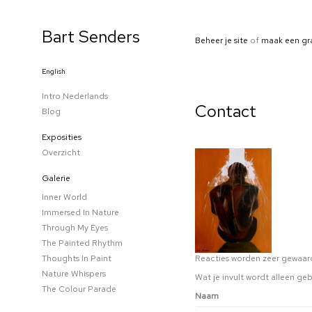
Bart Senders
Beheer je site
of
maak een gr
English
Intro Nederlands
Contact
Blog
Exposities
Overzicht
Galerie
Inner World
Immersed In Nature
Through My Eyes
The Painted Rhythm
Thoughts In Paint
Reacties worden zeer gewaard
Nature Whispers
Wat je invult wordt alleen geb
The Colour Parade
Naam