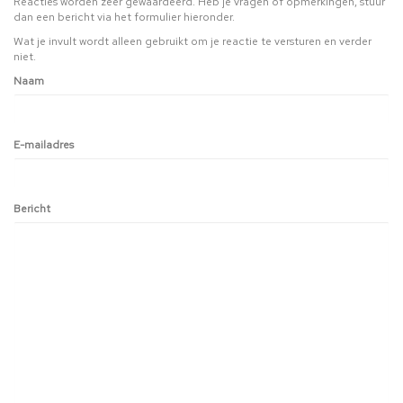
Reacties worden zeer gewaardeerd. Heb je vragen of opmerkingen, stuur
dan een bericht via het formulier hieronder.
Wat je invult wordt alleen gebruikt om je reactie te versturen en verder
niet.
Naam
E-mailadres
Bericht