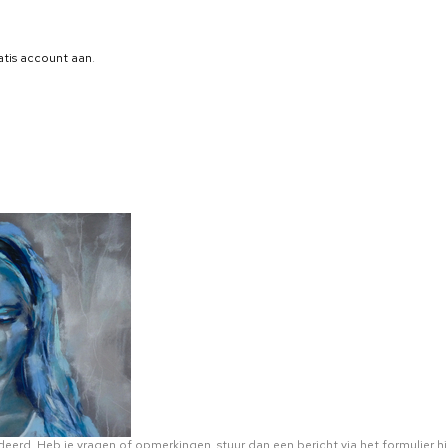
atis account aan
.
eerd. Heb je vragen of opmerkingen, stuur dan een bericht via het formulier hi