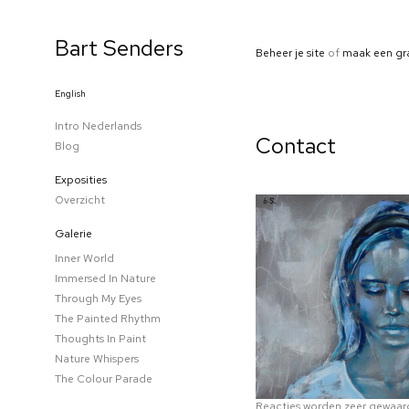
Bart Senders
Beheer je site
of
maak een gr
English
Intro Nederlands
Contact
Blog
Exposities
Overzicht
Galerie
Inner World
Immersed In Nature
Through My Eyes
The Painted Rhythm
Thoughts In Paint
Nature Whispers
The Colour Parade
Reacties worden zeer gewaard