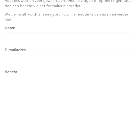
Reacties worden zeer gewaardeerd. Heb je vragen of opmerkingen, stuur
dan een bericht via het formulier hieronder.
Wat je invult wordt alleen gebruikt om je reactie te versturen en verder
niet.
Naam
E-mailadres
Bericht