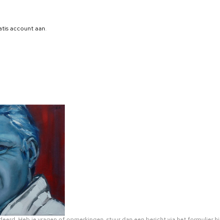
atis account aan
.
eerd. Heb je vragen of opmerkingen, stuur dan een bericht via het formulier hi