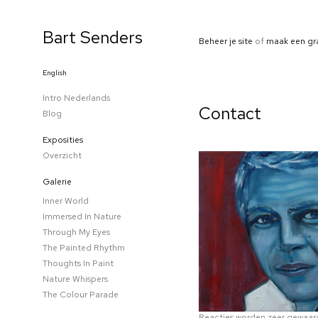
Bart Senders
Beheer je site
of
maak een gr
English
Intro Nederlands
Contact
Blog
Exposities
Overzicht
Galerie
Inner World
Immersed In Nature
Through My Eyes
The Painted Rhythm
Thoughts In Paint
Nature Whispers
The Colour Parade
Reacties worden zeer gewaard