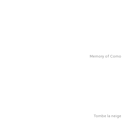
Memory of Como
Tombe la neige