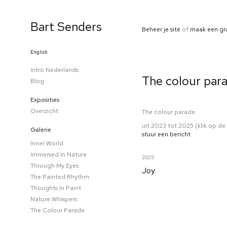
Bart Senders
Beheer je site
of
maak een gr
English
Intro Nederlands
The colour par
Blog
Exposities
Overzicht
The colour parade
uit 2023 tot 2025
(klik op de
Galerie
stuur een bericht
Inner World
Immersed In Nature
2025
Through My Eyes
Joy
The Painted Rhythm
Thoughts In Paint
Nature Whispers
The Colour Parade