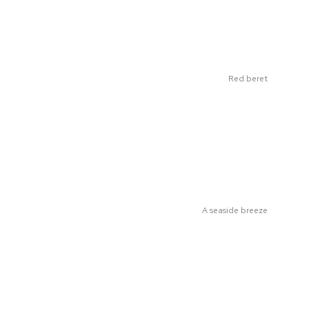
Red beret
A seaside breeze