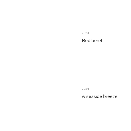
2023
Red beret
2024
A seaside breeze