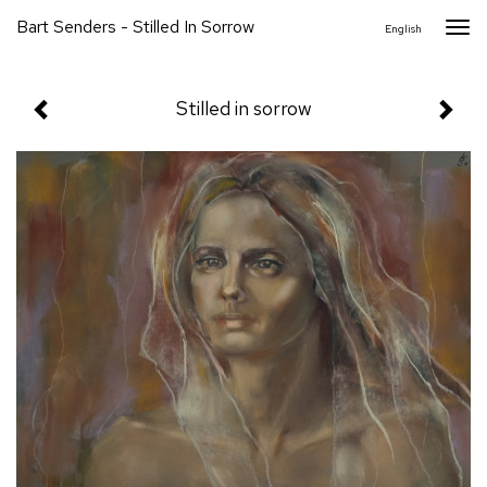
Bart Senders - Stilled In Sorrow
Togg
English
navi
Stilled in sorrow