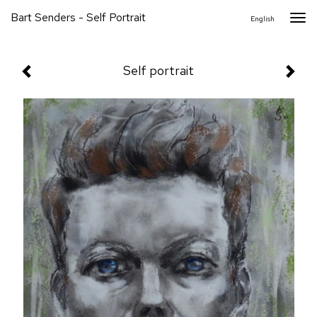
Bart Senders - Self Portrait
Togg
English
navi
Self portrait