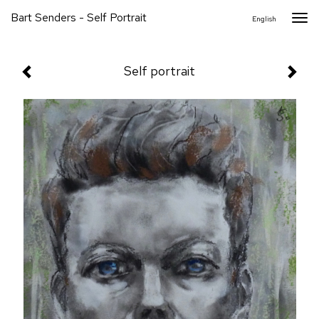
Bart Senders - Self Portrait
Togg
English
navi
Self portrait