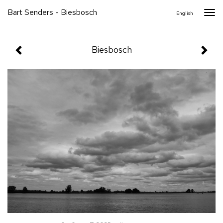
Bart Senders - Biesbosch
Togg
English
navi
Biesbosch