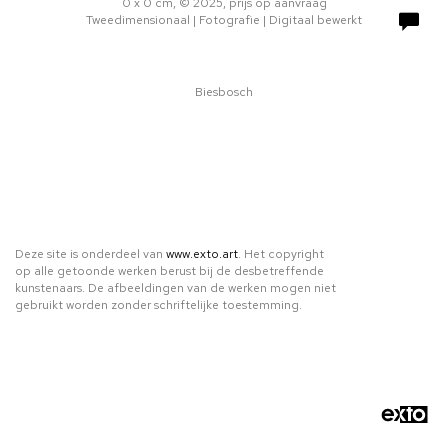
0 x 0 cm, © 2025, prijs op aanvraag
Tweedimensionaal | Fotografie | Digitaal bewerkt
Biesbosch
Deze site is onderdeel van
www.exto.art
. Het copyright
op alle getoonde werken berust bij de desbetreffende
kunstenaars. De afbeeldingen van de werken mogen niet
gebruikt worden zonder schriftelijke toestemming.