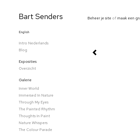
Bart Senders
Beheer je site
of
maak een gr
English
Intro Nederlands
Blog
Exposities
Overzicht
Galerie
Inner World
Immersed In Nature
Through My Eyes
The Painted Rhythm
Thoughts In Paint
Nature Whispers
The Colour Parade