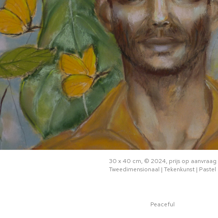
30 x 40 cm, © 2024, prijs op aanvraag
Tweedimensionaal | Tekenkunst | Pastel
Peaceful