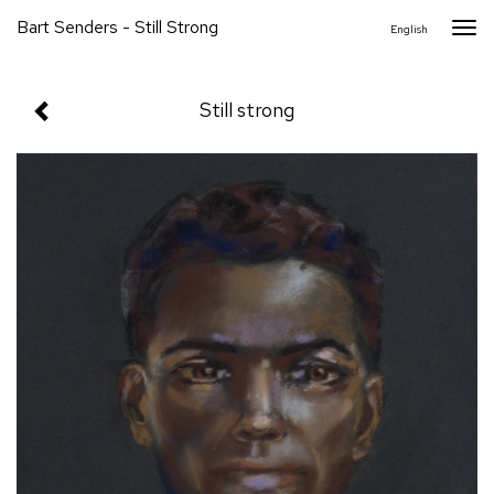
Bart Senders - Still Strong
Togg
English
navi
Still strong