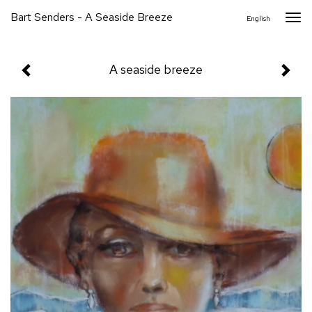
Bart Senders - A Seaside Breeze
Togg
English
navi
A seaside breeze