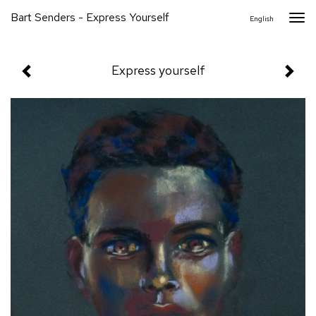
Bart Senders - Express Yourself
Togg
English
navi
Express yourself