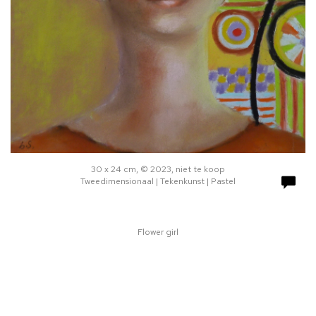
30 x 24 cm, © 2023, niet te koop
Tweedimensionaal | Tekenkunst | Pastel
Flower girl