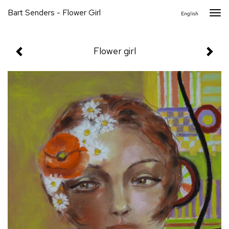
Bart Senders - Flower Girl
Togg
English
navi
Flower girl