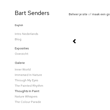
Bart Senders
Beheer je site
of
maak een gr
English
Intro Nederlands
Blog
Exposities
Overzicht
Galerie
Inner World
Immersed In Nature
Through My Eyes
The Painted Rhythm
Thoughts In Paint
Nature Whispers
The Colour Parade