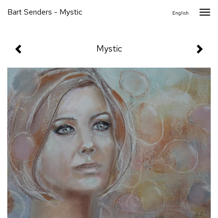
Bart Senders - Mystic
Togg
English
navi
Mystic