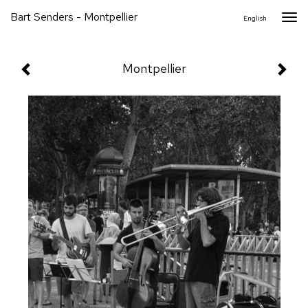
Bart Senders - Montpellier
Togg
English
navi
Montpellier