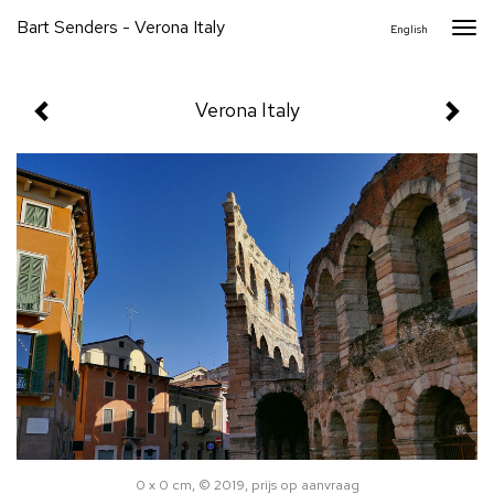
Bart Senders - Verona Italy
Togg
English
navi
Verona Italy
0 x 0 cm, © 2019, prijs op aanvraag