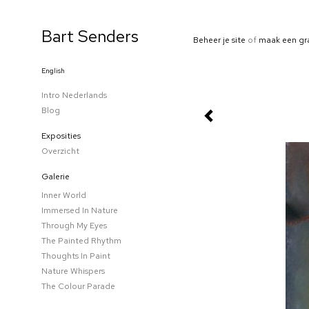
Bart Senders
Beheer je site
of
maak een gr
English
Intro Nederlands
Blog
Exposities
Overzicht
Galerie
Inner World
Immersed In Nature
Through My Eyes
The Painted Rhythm
Thoughts In Paint
Nature Whispers
The Colour Parade