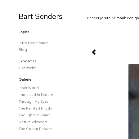
Bart Senders
Beheer je site
of
maak een gr
English
Intro Nederlands
Blog
Exposities
Overzicht
Galerie
Inner World
Immersed In Nature
Through My Eyes
The Painted Rhythm
Thoughts In Paint
Nature Whispers
The Colour Parade