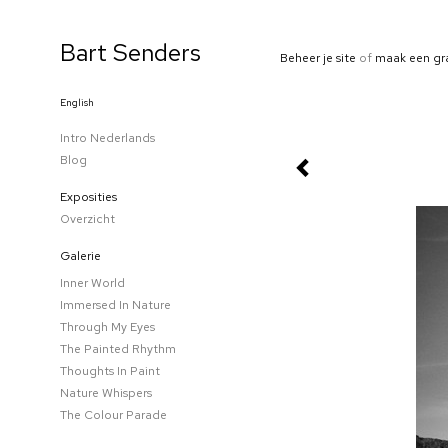
Bart Senders
Beheer je site
of
maak een gr
English
Intro Nederlands
Blog
Exposities
Overzicht
Galerie
Inner World
Immersed In Nature
Through My Eyes
The Painted Rhythm
Thoughts In Paint
Nature Whispers
The Colour Parade