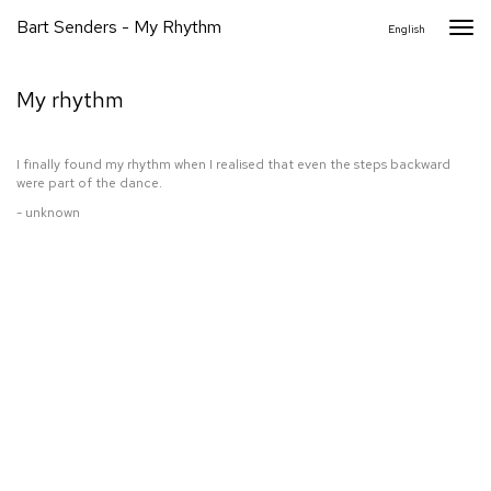
Bart Senders - My Rhythm
Togg
English
navi
My rhythm
I finally found my rhythm when I realised that even the steps backward
were part of the dance.
- unknown